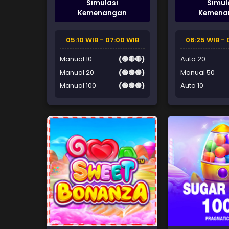
Simulasi
Simul
Kemenangan
Kemena
05:10 WIB - 07:00 WIB
06:25 WIB - 
Manual 10
(🟢🔴🔴)
Auto 20
Manual 20
(🟢🟢🟢)
Manual 50
Manual 100
(🟢🟢🟢)
Auto 10