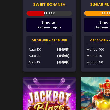
SWEET BONANZA
SUGAR RU
Simulasi
Simul
Kemenangan
Kemena
05:25 WIB - 08:15 WIB
05:10 WIB - 
Auto 100
(🟢🔴🔴)
Manual 100
Auto 70
(🟢🔴🟢)
Manual 10
Auto 10
(🔴🟢🔴)
Manual 50