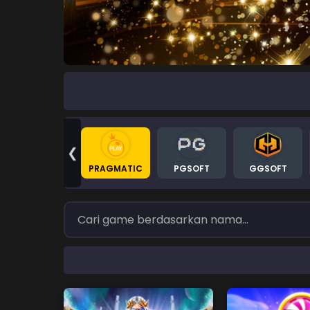
❮
PRAGMATIC
PGSOFT
GGSOFT