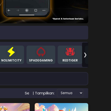
❯
NOLIMITCITY
SPADEGAMING
REDTIGER
NETENT
| Tampilkan:
 Situs RTP PAWANGSLOT Slot Gacor Terpercaya