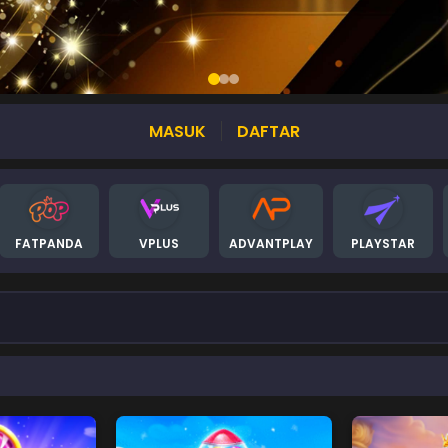
MASUK
DAFTAR
FATPANDA
VPLUS
ADVANTPLAY
PLAYSTAR
Selamat Datang di