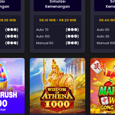
asi
Simulasi
Si
ngan
Kemenangan
Kem
08:25 WIB
06:10 WIB - 08:20 WIB
05:40 WI
(🟢🟢🟢)
Auto 70
(🟢🟢🟢)
Auto 50
(🟢🔴🟢)
Auto 100
(🟢🟢🔴)
Auto 30
(🔴🟢🟢)
Manual 50
(🔴🟢🔴)
Manual 100