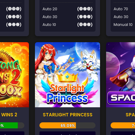
(🔴🔴🔴)
Auto 20
(🔴🟢🔴)
Auto 70
(🟢🟢🔴)
Auto 30
(🟢🟢🟢)
Auto 30
(🟢🟢🟢)
Auto 10
(🔴🟢🟢)
Manual 10
WINS 2
STARLIGHT PRINCESS
SP