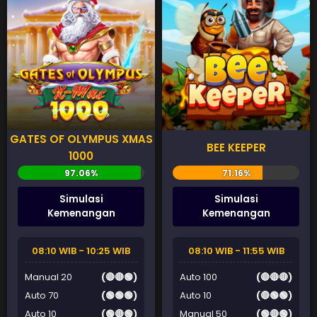
GATES OF OLYMPUS XMAS
BEE KEEPER
1000
Simulasi
Simulasi
Kemenangan
Kemenangan
08:10 WIB - 10:25 WIB
08:10 WIB - 11:55 WIB
Manual 20
(🔴🔴🟢)
Auto 100
(🔴🔴🔴)
Auto 70
(🟢🟢🟢)
Auto 10
(🔴🟢🟢)
Auto 10
(🟢🔴🟢)
Manual 50
(🟢🔴🟢)