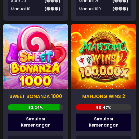
Auto 20
(🔴🔴🔴)
Manual 20
(🔴🔴🟢)
Manual 10
(🟢🟢🟢)
Manual 100
(🔴🔴🟢)
SWEET BONANZA 1000
MAHJONG WINS 2
Simulasi
Simulasi
Kemenangan
Kemenangan