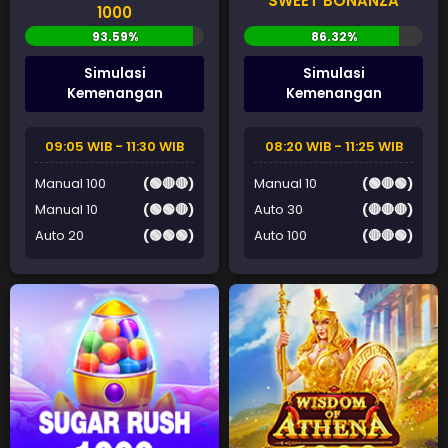
SWEET BONANZA
1000
Simulasi
Simulasi
Kemenangan
Kemenangan
09:05 WIB - 11:30 WIB
08:20 WIB - 11:25 WIB
Manual 100
(🟢🔴🔴)
Manual 10
(🟢🔴🟢)
Manual 10
(🟢🟢🔴)
Auto 30
(🔴🔴🔴)
Auto 20
(🟢🟢🟢)
Auto 100
(🔴🔴🟢)