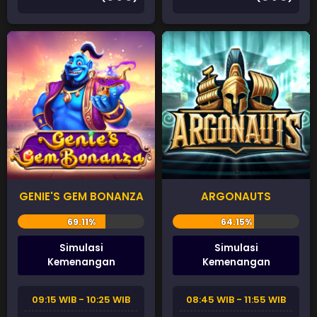
GENIE'S GEM BONANZA
ARGONAUTS
Simulasi
Simulasi
Kemenangan
Kemenangan
09:15 WIB - 10:25 WIB
08:45 WIB - 11:55 WIB