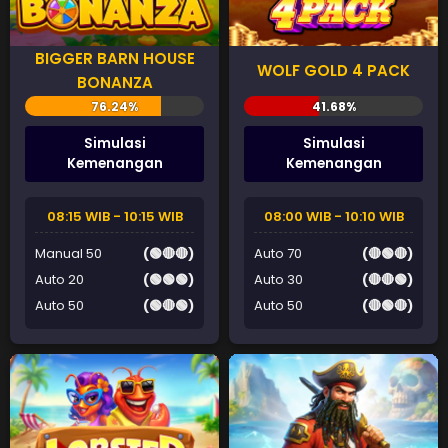
BIGGER BARN HOUSE
WOLF GOLD 4 PACK
BONANZA
Simulasi
Simulasi
Kemenangan
Kemenangan
08:15 WIB - 10:15 WIB
08:00 WIB - 10:10 WIB
Manual 50
(🟢🔴🔴)
Auto 70
(🔴🟢🔴)
Auto 20
(🟢🟢🟢)
Auto 30
(🔴🔴🟢)
Auto 50
(🟢🔴🟢)
Auto 50
(🔴🟢🔴)