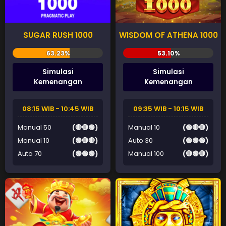
SUGAR RUSH 1000
WISDOM OF ATHENA 1000
Simulasi
Simulasi
Kemenangan
Kemenangan
08:15 WIB - 10:45 WIB
09:35 WIB - 10:15 WIB
Manual 50
(🔴🔴🟢)
Manual 10
(🟢🔴🔴)
Manual 10
(🟢🔴🔴)
Auto 30
(🟢🟢🟢)
Auto 70
(🟢🟢🟢)
Manual 100
(🔴🟢🔴)