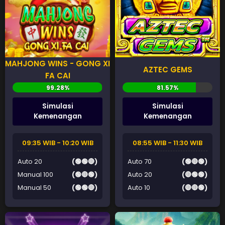
MAHJONG WINS - GONG XI
AZTEC GEMS
FA CAI
Simulasi
Simulasi
Kemenangan
Kemenangan
09:35 WIB - 10:20 WIB
08:55 WIB - 11:30 WIB
Auto 20
(🟢🟢🔴)
Auto 70
(🟢🔴🟢)
Manual 100
(🟢🔴🟢)
Auto 20
(🔴🟢🟢)
Manual 50
(🟢🟢🔴)
Auto 10
(🔴🔴🟢)