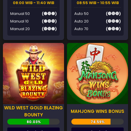
08:00 WIB - 11:40 WIB
08:55 WIB - 10:55 WIB
Manual 50
(🟢🔴🟢)
Auto 50
(🔴🔴🔴)
Manual 10
(🟢🔴🔴)
Auto 20
(🔴🔴🟢)
Manual 20
(🔴🔴🟢)
Auto 70
(🟢🔴🟢)
WILD WEST GOLD BLAZING
MAHJONG WINS BONUS
BOUNTY