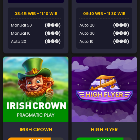
08:45 WIB - 11:10 WIB
09:10 WIB - 11:30 WIB
Manual 50
(🔴🟢🟢)
Auto 20
(🔴🟢🔴)
Manual 10
(🟢🟢🔴)
Auto 30
(🟢🔴🟢)
Auto 20
(🔴🔴🔴)
Auto 10
(🔴🟢🔴)
IRISH CROWN
HIGH FLYER