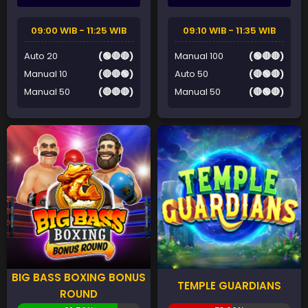
09:00 WIB - 11:25 WIB
09:10 WIB - 11:35 WIB
Auto 20
(🟢🔴🔴)
Manual 100
(🟢🔴🔴)
Manual 10
(🔴🔴🟢)
Auto 50
(🔴🟢🔴)
Manual 50
(🔴🔴🔴)
Manual 50
(🔴🟢🔴)
BIG BASS BOXING BONUS
TEMPLE GUARDIANS
ROUND