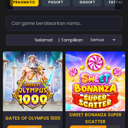
PRAGMATIC
PGSOFT
GGSOFT
FATPAND
| Tampilkan:
amat Datang di Situs RTP PAWANGSLOT Slot Gacor Terperca
SWEET BONANZA SUPER
GATES OF OLYMPUS 1000
SCATTER