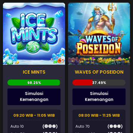
ICE MINTS
WAVES OF POSEIDON
Simulasi
Simulasi
Kemenangan
Kemenangan
09:20 WIB - 11:05 WIB
08:00 WIB - 11:25 WIB
Auto 10
(🔴🔴🟢)
Auto 70
(🟢🟢🟢)