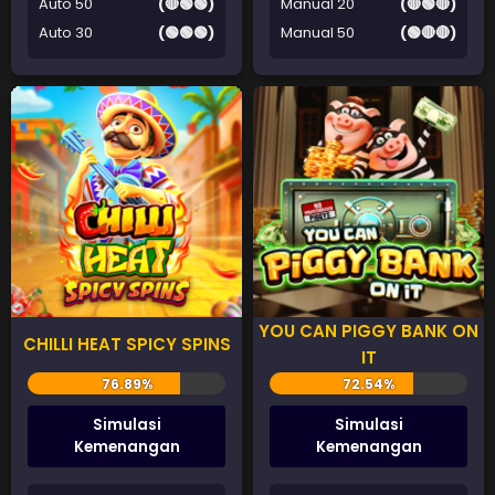
Auto 50
(🔴🟢🟢)
Manual 20
(🔴🟢🔴)
Auto 30
(🟢🟢🟢)
Manual 50
(🟢🔴🔴)
YOU CAN PIGGY BANK ON
CHILLI HEAT SPICY SPINS
IT
Simulasi
Simulasi
Kemenangan
Kemenangan