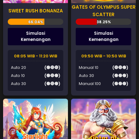
GATES OF OLYMPUS SUPER
SWEET RUSH BONANZA
SCATTER
Simulasi
Simulasi
Kemenangan
Kemenangan
08:05 WIB - 11:20 WIB
09:50 WIB - 10:50 WIB
Auto 20
(🟢🔴🔴)
Manual 10
(🔴🔴🟢)
Auto 10
(🟢🔴🟢)
Auto 30
(🟢🟢🟢)
Auto 30
(🟢🔴🟢)
Manual 100
(🟢🟢🟢)