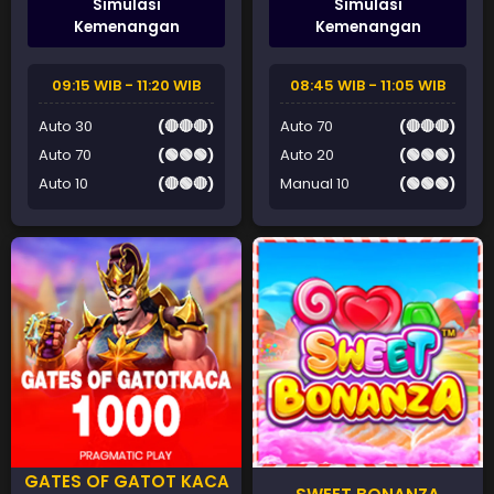
Simulasi
Simulasi
Kemenangan
Kemenangan
09:15 WIB - 11:20 WIB
08:45 WIB - 11:05 WIB
Auto 30
(🔴🔴🔴)
Auto 70
(🔴🔴🔴)
Auto 70
(🟢🟢🟢)
Auto 20
(🟢🟢🟢)
Auto 10
(🔴🟢🔴)
Manual 10
(🟢🟢🟢)
GATES OF GATOT KACA